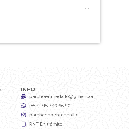
E
INFO
parchoenmedallo@gmail.com
(+57) 315 340 66 90
parchandoenmedallo
RNT En trámite