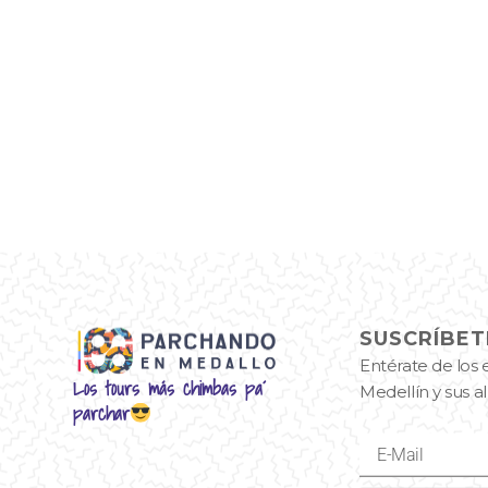
SUSCRÍBET
Entérate de los 
Los tours más chimbas pa´
Medellín y sus 
parchar
E-
Mail