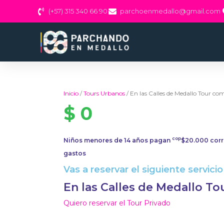
Ir
(+57) 315 340 66 90
parchoenmedallo@gmail.com
al
contenido
Inicio
/
Tours Urbanos
/ En las Calles de Medallo Tour co
$
0
cop
Niños menores de 14 años pagan
$20.000 corr
gastos
Vas a reservar el siguiente servicio
En las Calles de Medallo T
Quiero reservar el Tour Privado