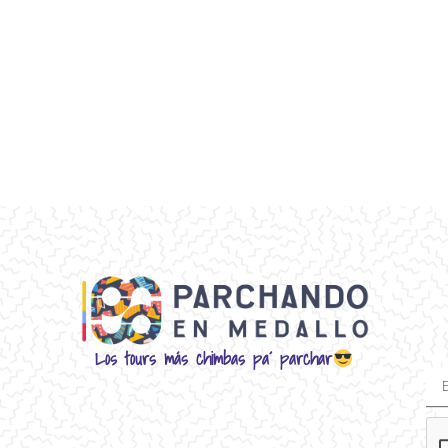
Los tours más chimbas pa´ parchar
E-
Mai