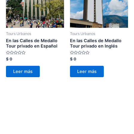
Tours Urbanos
Tours Urbanos
En las Calles de Medallo
En las Calles de Medallo
Tour privado en Español
Tour privado en Inglés
Valorado
Valorado
$
0
$
0
con
con
0
0
de
de
Leer más
Leer más
5
5