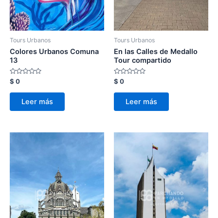
Tours Urbanos
Tours Urbanos
Colores Urbanos Comuna
En las Calles de Medallo
13
Tour compartido
Valorado
Valorado
$
0
$
0
con
con
0
0
de
de
Leer más
Leer más
5
5